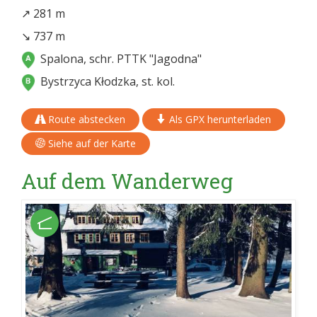
↗ 281 m
↘ 737 m
Spalona, schr. PTTK "Jagodna"
Bystrzyca Kłodzka, st. kol.
Route abstecken
Als GPX herunterladen
Siehe auf der Karte
Auf dem Wanderweg