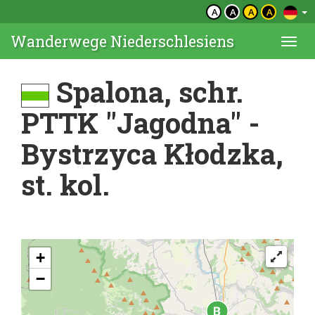
A
A
A
A
Wanderwege Niederschlesiens
Togg
navi
Spalona, schr.
PTTK "Jagodna" -
Bystrzyca Kłodzka,
st. kol.
+
−