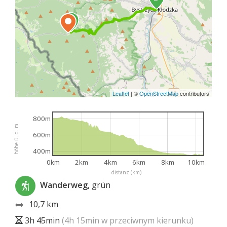
Leaflet
|
©
OpenStreetMap
contributors
800m
höhe ü. d. m.
600m
400m
0km
2km
4km
6km
8km
10km
distanz (km)
Wanderweg
, grün
10,7 km
3h 45min
(4h 15min w przeciwnym kierunku)