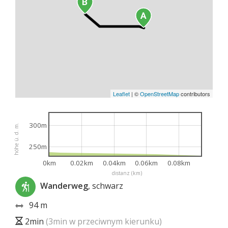
Leaflet
|
©
OpenStreetMap
contributors
300m
höhe ü. d. m.
250m
0km
0.02km
0.04km
0.06km
0.08km
distanz (km)
Wanderweg
, schwarz
94 m
2min
(3min w przeciwnym kierunku)