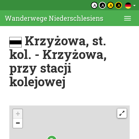
A
A
A
A
Wanderwege Niederschlesiens
Togg
navi
Krzyżowa, st.
kol. - Krzyżowa,
przy stacji
kolejowej
+
−