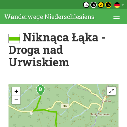
A
A
A
A
Wanderwege Niederschlesiens
Togg
navi
Niknąca Łąka -
Droga nad
Urwiskiem
+
−