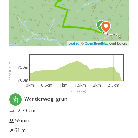
Leaflet
|
©
OpenStreetMap
contributors
höhe ü. d. m.
750m
700m
0km
0.5km
1km
1.5km
2km
2.5km
distanz (km)
Wanderweg
, grün
2,79 km
55min
↗ 61 m