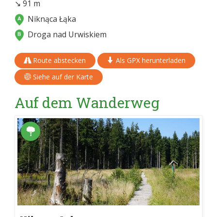
↘ 91 m
Niknąca Łąka
Droga nad Urwiskiem
Route abstecken
Als GPX herunterladen
Siehe auf der Karte
Auf dem Wanderweg