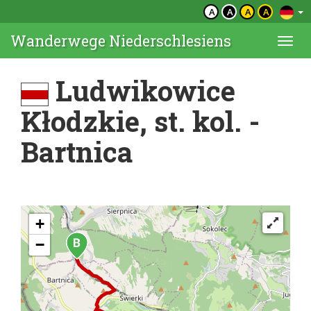
A
A
A
A
Wanderwege Niederschlesiens
Togg
navi
Ludwikowice
Kłodzkie, st. kol. -
Bartnica
+
−