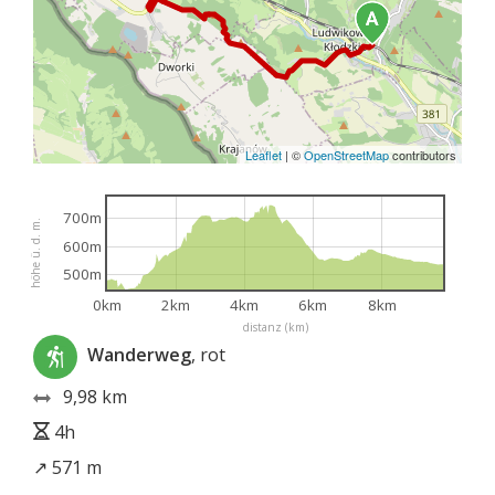
Leaflet
|
©
OpenStreetMap
contributors
700m
höhe ü. d. m.
600m
500m
0km
2km
4km
6km
8km
distanz (km)
Wanderweg
, rot
9,98 km
4h
↗ 571 m