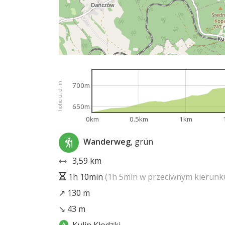
höhe ü. d. m.
700m
650m
0km
0.5km
1km
Wanderweg
, grün
3,59 km
1h 10min
(1h 5min w przeciwnym kierunk
↗ 130 m
↘ 43 m