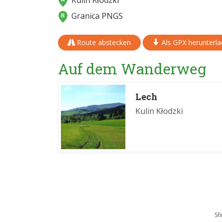
Kulin Kłodzki
Granica PNGS
Route abstecken
Als GPX herunterl
Auf dem Wanderweg
Lech
Kulin Kłodzki
Sf