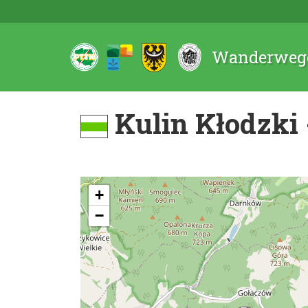
Wanderwege
Kulin Kłodzki 
+
−