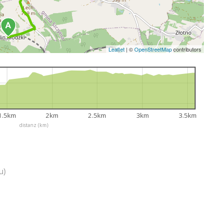
Leaflet
|
©
OpenStreetMap
contributors
1.5km
2km
2.5km
3km
3.5km
distanz (km)
u)