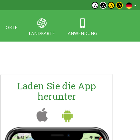
A
A
A
A
ORTE
LANDKARTE
ANWENDUNG
Laden Sie die App
herunter