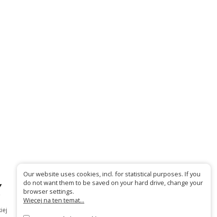
Our website uses cookies, incl. for statistical purposes. If you
do not want them to be saved on your hard drive, change your
browser settings.
Więcej na ten temat...
iej