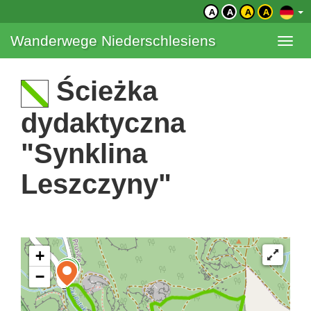
A
A
A
A
Wanderwege Niederschlesiens
Togg
navi
Ścieżka
dydaktyczna
"Synklina
Leszczyny"
+
−