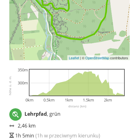
Leaflet
|
©
OpenStreetMap
contributors
350m
höhe ü. d. m.
300m
0km
0.5km
1km
1.5km
2km
distanz (km)
Lehrpfad
, grün
2,46 km
1h 5min
(1h w przeciwnym kierunku)