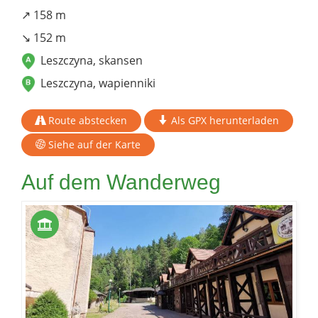
↗ 158 m
↘ 152 m
Leszczyna, skansen
Leszczyna, wapienniki
Route abstecken
Als GPX herunterladen
Siehe auf der Karte
Auf dem Wanderweg