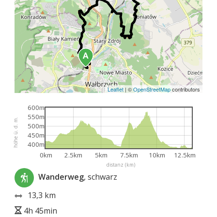
Leaflet
|
©
OpenStreetMap
contributors
600m
550m
höhe ü. d. m.
500m
450m
400m
0km
2.5km
5km
7.5km
10km
12.5km
distanz (km)
Wanderweg
, schwarz
13,3 km
4h 45min