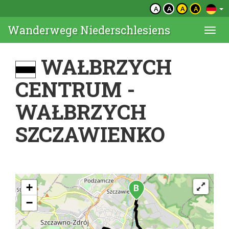
A
A
A
A
Wanderwege Niederschlesiens
Togg
navi
WAŁBRZYCH
CENTRUM -
WAŁBRZYCH
SZCZAWIENKO
+
−