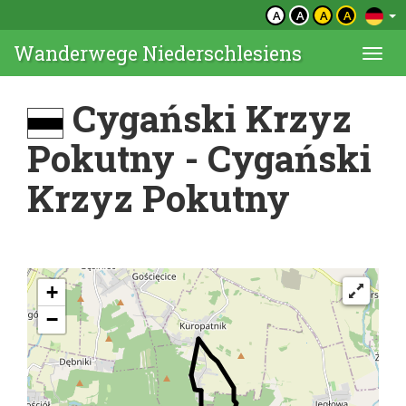
A
A
A
A
Wanderwege Niederschlesiens
Togg
navi
Cygański Krzyz
Pokutny - Cygański
Krzyz Pokutny
+
−