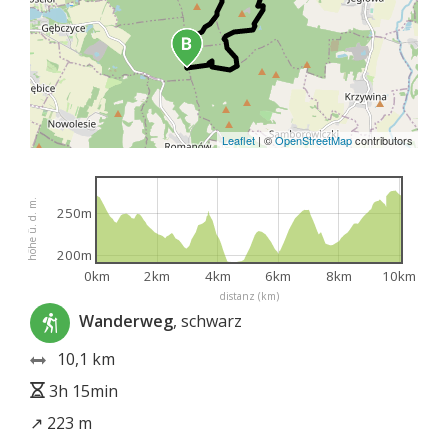
Leaflet
|
©
OpenStreetMap
contributors
höhe ü. d. m.
250m
200m
0km
2km
4km
6km
8km
10km
distanz (km)
Wanderweg
, schwarz
10,1 km
3h 15min
↗ 223 m