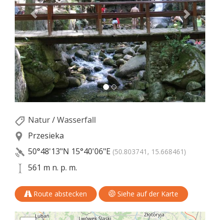
Natur
/
Wasserfall
Przesieka
50°48'13"N
15°40'06"E
(50.803741, 15.668461)
561 m n. p. m.
Route abstecken
Siehe auf der Karte