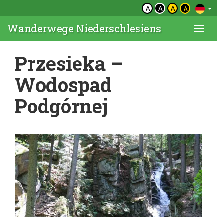
A
A
A
A
Wanderwege Niederschlesiens
Togg
navi
Przesieka –
Wodospad
Podgórnej