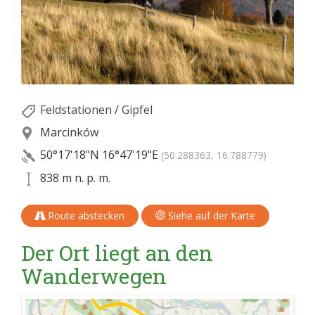
Feldstationen
/
Gipfel
Marcinków
50°17'18"N
16°47'19"E
(50.288363, 16.788779)
838 m n. p. m.
Route abstecken
Siehe auf der Karte
Der Ort liegt an den
Wanderwegen