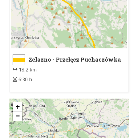
Żelazno - Przełęcz Puchaczówka
18,2 km
6:30 h
+
−