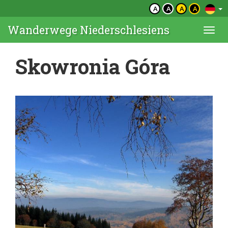
A
A
A
A
Wanderwege Niederschlesiens
Togg
navi
Skowronia Góra