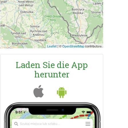
Leaflet
|
©
OpenStreetMap
contributors
Laden Sie die App
herunter