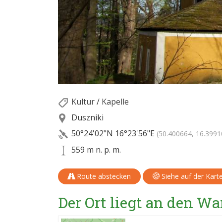
Kultur
/
Kapelle
Duszniki
50°24'02"N
16°23'56"E
(50.400664, 16.3991
559 m n. p. m.
Route abstecken
Siehe auf der Kart
Der Ort liegt an den 