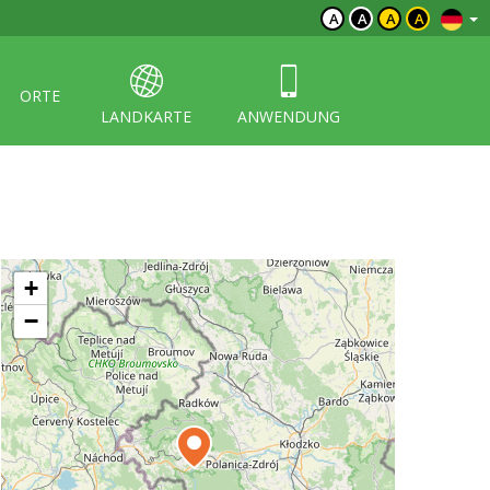
A
A
A
A
ORTE
LANDKARTE
ANWENDUNG
+
−