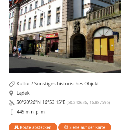
Kultur
/
Sonstiges historisches Objekt
Lądek
50°20'26"N
16°53'15"E
(50.340636, 16.887596)
445 m n. p. m.
Route abstecken
Siehe auf der Karte