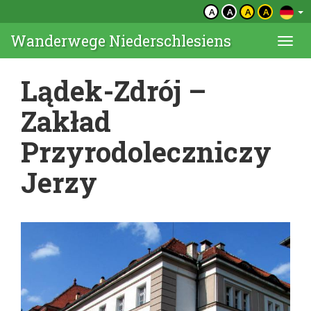
A
A
A
A
Wanderwege Niederschlesiens
Togg
navi
Lądek-Zdrój –
Zakład
Przyrodoleczniczy
Jerzy