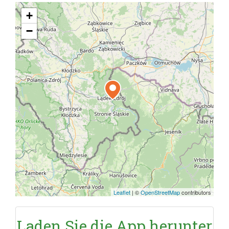
+
−
Leaflet
|
©
OpenStreetMap
contributors
Laden Sie die App herunter