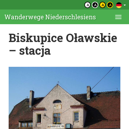
A
A
A
A
Wanderwege Niederschlesiens
Togg
navi
Biskupice Oławskie
– stacja