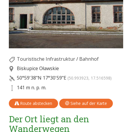
Touristische Infrastruktur
/
Bahnhof
Biskupice Oławskie
50°59'38"N
17°30'59"E
(50.993923, 17.516598)
141 m n. p. m.
Route abstecken
Siehe auf der Karte
Der Ort liegt an den
Wanderwegen