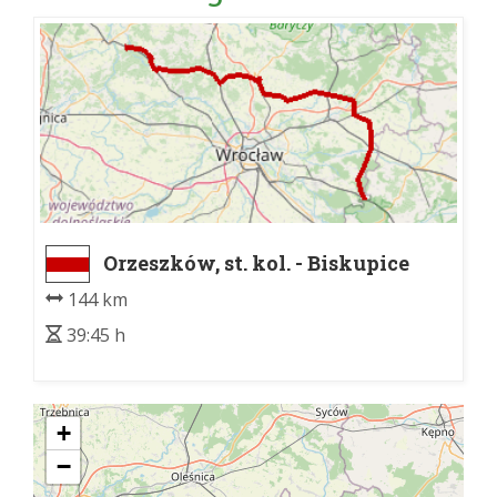
Orzeszków, st. kol. - Biskupice
Oławskie, dw. kol.
144 km
39:45 h
+
−