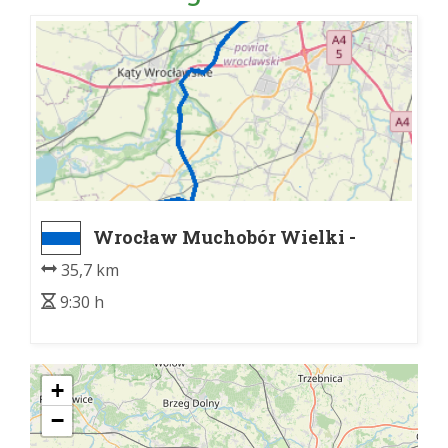
Wrocław Muchobór Wielki -
Sobótka, PKP
35,7 km
9:30 h
+
−