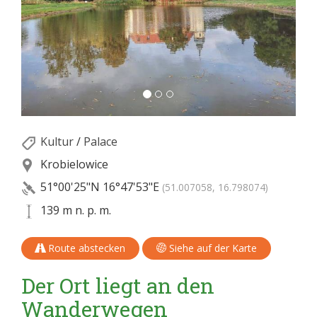
Kultur
/
Palace
Krobielowice
51°00'25"N
16°47'53"E
(51.007058, 16.798074)
139 m n. p. m.
Route abstecken
Siehe auf der Karte
Der Ort liegt an den
Wanderwegen