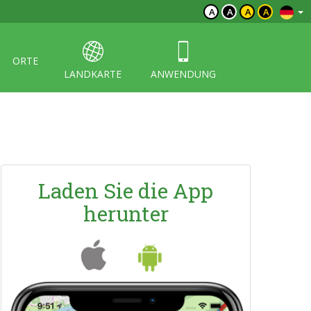
A
A
A
A
ORTE
LANDKARTE
ANWENDUNG
Laden Sie die App
herunter