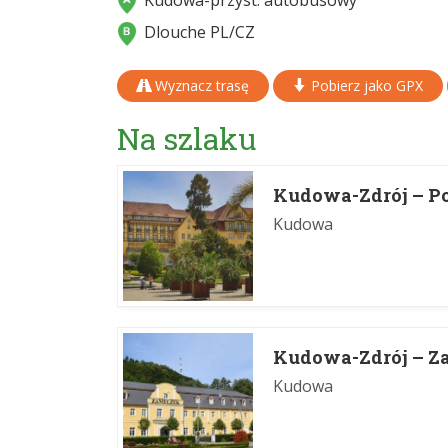
Kudowa-przyst. autobusowy
Dlouche PL/CZ
Wyznacz trasę
Pobierz jako GPX
Na szlaku
Kudowa-Zdrój – P
Kudowa
Kudowa-Zdrój – Z
Kudowa