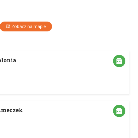
Zobacz na mapie
olonia
ameczek