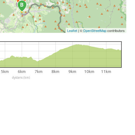
Leaflet
|
©
OpenStreetMap
contributors
5km
6km
7km
8km
9km
10km
11km
dystans (km)