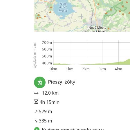
700m
wysokość m n.p.m.
600m
500m
400m
0km
1km
2km
3km
4km
Pieszy
, żółty
12,0 km
4h 15min
↗ 579 m
↘ 335 m