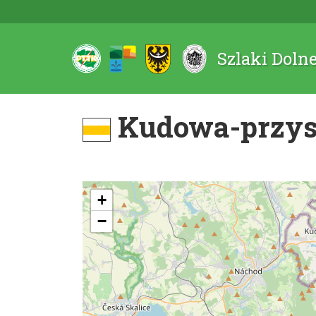
Szlaki Doln
Kudowa-przyst
+
−