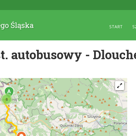
ego Śląska
START
S
. autobusowy - Dlouch
6