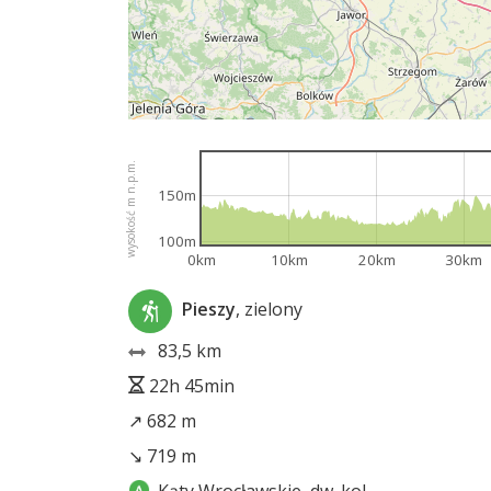
wysokość m n.p.m.
150m
100m
0km
10km
20km
30km
Pieszy
, zielony
83,5 km
22h 45min
↗ 682 m
↘ 719 m