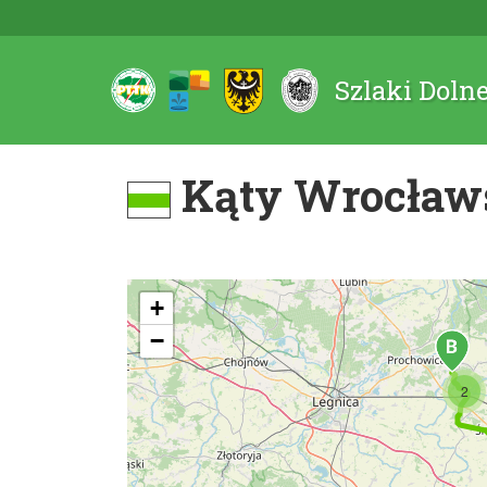
Szlaki Doln
Kąty Wrocławsk
+
−
2