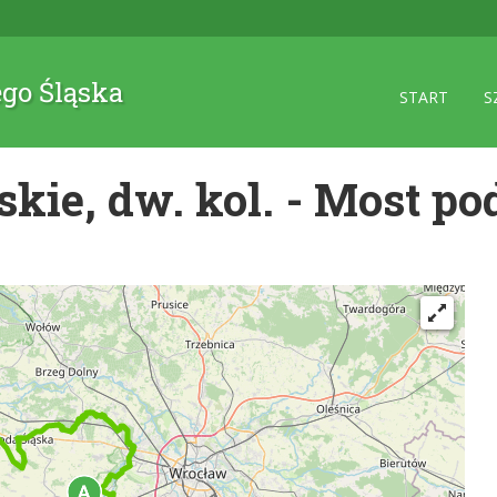
ego Śląska
START
S
ie, dw. kol. - Most p