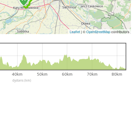
Leaflet
|
©
OpenStreetMap
contributors
40km
50km
60km
70km
80km
dystans (km)