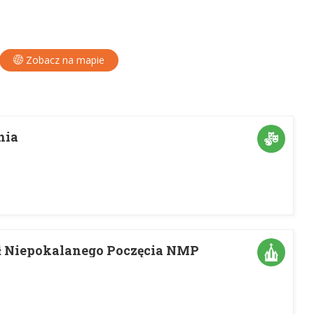
Zobacz na mapie
nia
ł Niepokalanego Poczęcia NMP