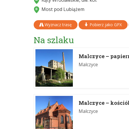
Kąty Wrocławskie, dw. kol.
Most pod Lubiążem
Wyznacz trasę
Pobierz jako GPX
Na szlaku
Malczyce – papier
Malczyce
Malczyce – kośció
Malczyce