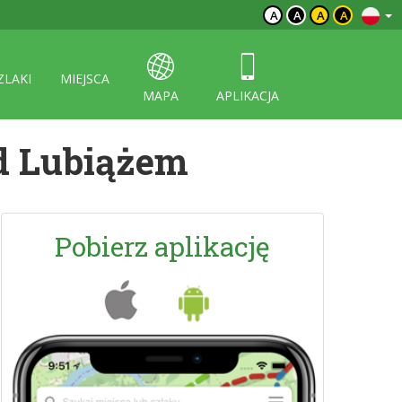
A
A
A
A
ZLAKI
MIEJSCA
MAPA
APLIKACJA
od Lubiążem
Pobierz aplikację