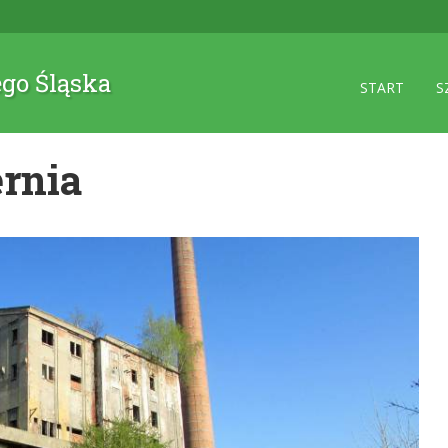
ego Śląska
START
S
rnia