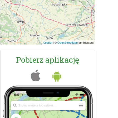
Leaflet
|
©
OpenStreetMap
contributors
Pobierz aplikację