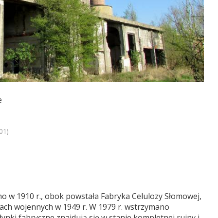
e
01)
o w 1910 r., obok powstała Fabryka Celulozy Słomowej,
ach wojennych w 1949 r. W 1979 r. wstrzymano
nki fabryczne znajdują się w stanie kompletnej ruiny i