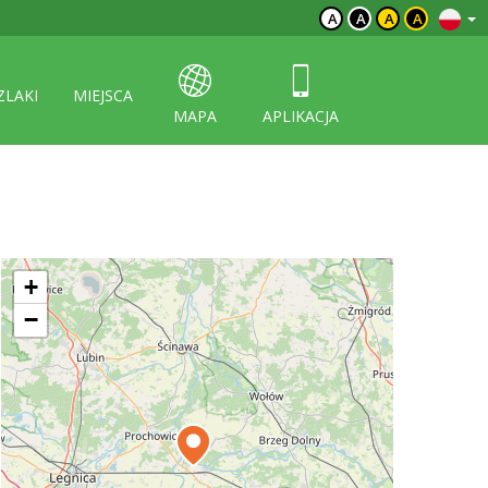
A
A
A
A
ZLAKI
MIEJSCA
MAPA
APLIKACJA
+
−