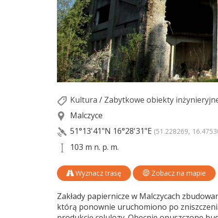
Kultura
/
Zabytkowe obiekty inżynieryjn
Malczyce
51°13'41"N
16°28'31"E
(51.228269, 16.4753
103 m n. p. m.
Wyznacz trasę
Zobacz na mapie
Zakłady papiernicze w Malczycach zbudowan
którą ponownie uruchomiono po zniszczeni
produkcję celulozy. Obecnie opuszczone budy