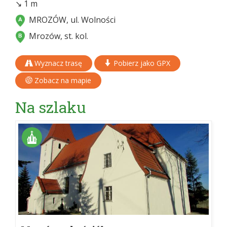
↘ 1 m
MROZÓW, ul. Wolności
Mrozów, st. kol.
Wyznacz trasę
Pobierz jako GPX
Zobacz na mapie
Na szlaku