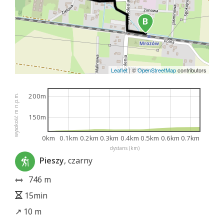
Leaflet
|
©
OpenStreetMap
contributors
200m
wysokość m n.p.m.
150m
0km
0.1km
0.2km
0.3km
0.4km
0.5km
0.6km
0.7km
dystans (km)
Pieszy
, czarny
746 m
15min
↗ 10 m