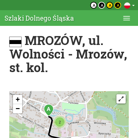
A
A
A
A
Szlaki Dolnego Śląska
Togg
navi
MROZÓW, ul.
Wolności - Mrozów,
st. kol.
+
−
2