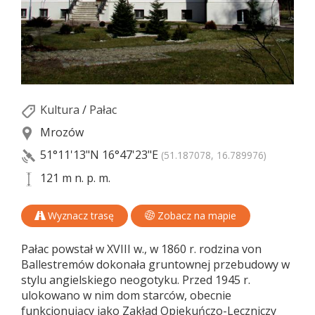
Kultura
/
Pałac
Mrozów
51°11'13"N
16°47'23"E
(51.187078, 16.789976)
121 m n. p. m.
Wyznacz trasę
Zobacz na mapie
Pałac powstał w XVIII w., w 1860 r. rodzina von
Ballestremów dokonała gruntownej przebudowy w
stylu angielskiego neogotyku. Przed 1945 r.
ulokowano w nim dom starców, obecnie
funkcjonujący jako Zakład Opiekuńczo-Leczniczy