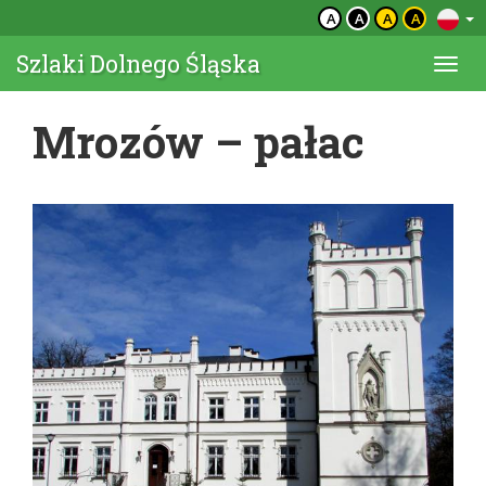
A
A
A
A
Szlaki Dolnego Śląska
Togg
navi
Mrozów – pałac