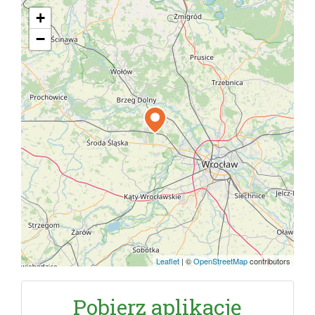
+
−
Leaflet
|
©
OpenStreetMap
contributors
Pobierz aplikację