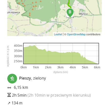
Leaflet
|
©
OpenStreetMap
contributors
400m
wysokość m n.p.m.
350m
300m
250m
0km
1km
2km
3km
4km
5km
6km
dystans (km)
Pieszy
, zielony
6,15 km
2h 5min
(2h 10min w przeciwnym kierunku)
↗ 134 m