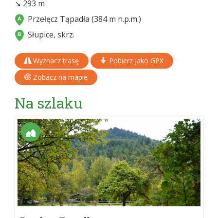
↘ 293 m
Przełęcz Tąpadła (384 m n.p.m.)
Słupice, skrz.
Wyznacz trasę
Pobierz jako GPX
Zobacz na mapie
Na szlaku