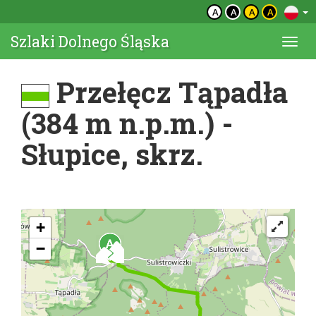
A
A
A
A
Szlaki Dolnego Śląska
Togg
navi
Przełęcz Tąpadła
(384 m n.p.m.) -
Słupice, skrz.
+
−