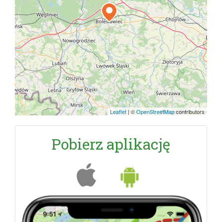
Leaflet
|
©
OpenStreetMap
contributors
Pobierz aplikację