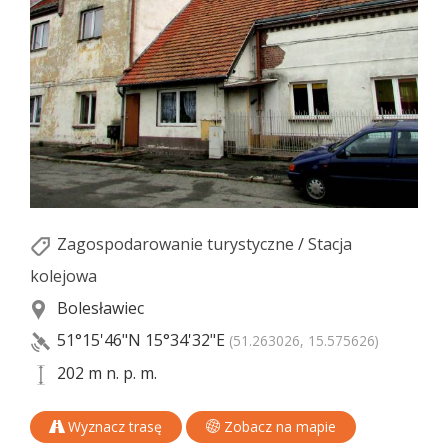
Zagospodarowanie turystyczne
/
Stacja
kolejowa
Bolesławiec
51°15'46"N
15°34'32"E
(51.263026, 15.575626)
202 m n. p. m.
Wyznacz trasę
Zobacz na mapie