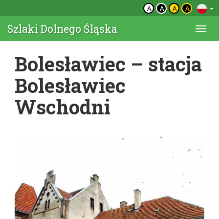
A
A
A
A
Szlaki Dolnego Śląska
Togg
navi
Bolesławiec – stacja
Bolesławiec
Wschodni