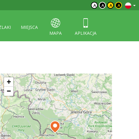
A
A
A
A
ZLAKI
MIEJSCA
MAPA
APLIKACJA
+
−