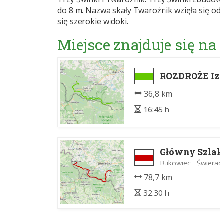
do 8 m. Nazwa skały Twarożnik wzięła się o
się szerokie widoki.
Miejsce znajduje się na
ROZDROŻE Iz
36,8 km
16:45 h
Główny Szlak
Bukowiec - Świer
78,7 km
32:30 h