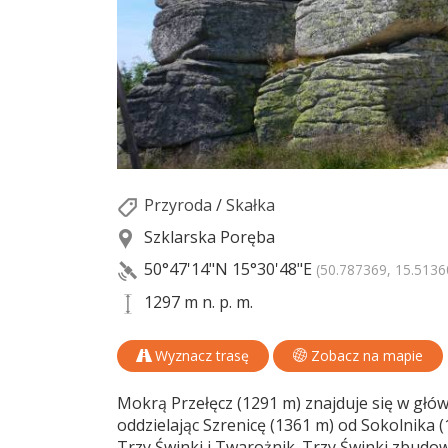
Przyroda
/
Skałka
Szklarska Poręba
50°47'14"N
15°30'48"E
(50.787369, 15.5136
1297 m n. p. m.
Wyznacz trasę
Zobacz na mapie
Mokrą Przełęcz (1291 m) znajduje się w głów
oddzielając Szrenicę (1361 m) od Sokolnika (
Trzy Świnki i Twarożnik. Trzy Świnki zbudo