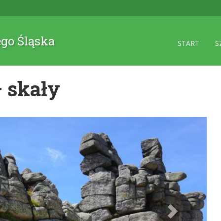
ego Śląska
START
S
 skały