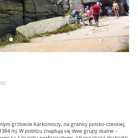
05)
nym grzbiecie Karkonoszy, na granicy polsko-czeskiej,
1384 m). W pobliżu znajdują się dwie grupy skalne –
wane są z granitu porfirowatego, ich wysokość dochodzi