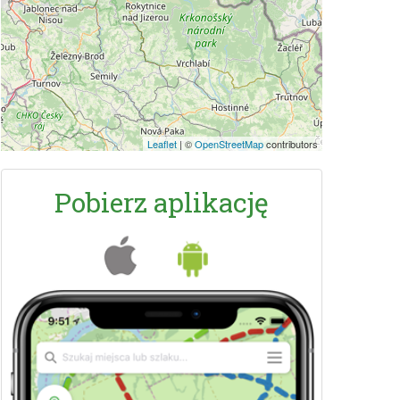
Leaflet
|
©
OpenStreetMap
contributors
Pobierz aplikację