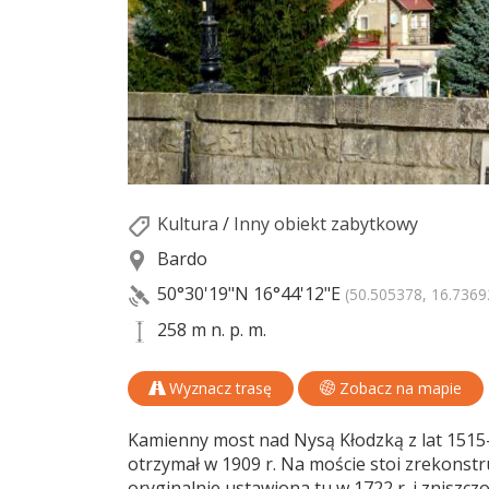
Kultura
/
Inny obiekt zabytkowy
Bardo
50°30'19"N
16°44'12"E
(50.505378, 16.7369
258 m n. p. m.
Wyznacz trasę
Zobacz na mapie
Kamienny most nad Nysą Kłodzką z lat 1515
otrzymał w 1909 r. Na moście stoi zrekonst
oryginalnie ustawiona tu w 1722 r. i znisz