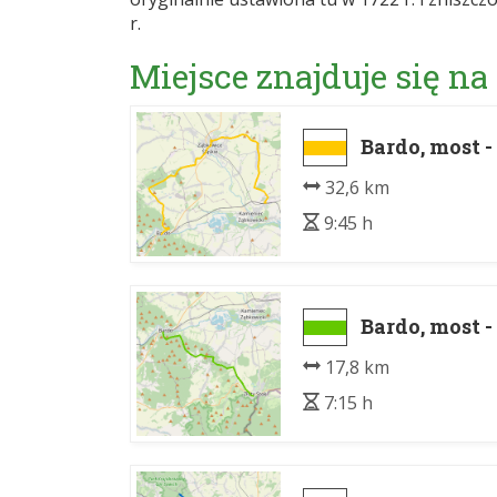
r.
Miejsce znajduje się na
Bardo, most 
32,6 km
9:45 h
Bardo, most -
17,8 km
7:15 h