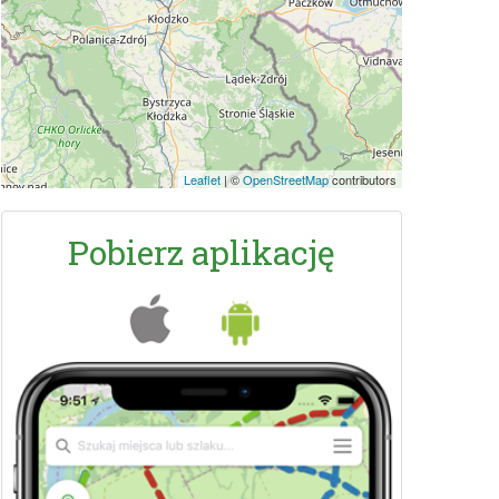
Leaflet
|
©
OpenStreetMap
contributors
Pobierz aplikację