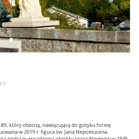
27)
-89, który obecną, nawiązującą do gotyku formę
ruowana w 2019 r. figura św. Jana Nepomucena,
czona podczas wysadzenia obiektu przez Niemców w 1945