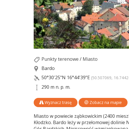
Punkty terenowe
/
Miasto
Bardo
50°30'25"N
16°44'39"E
(50.507069, 16.7442
290 m n. p. m.
Wyznacz trasę
Zobacz na mapie
Miasto w powiecie ząbkowickim (2400 mieszka
Kłodzko. Bardo leży w przełomowej dolinie N
Gór Bardzkich. Miejscowość wzmiankowana był