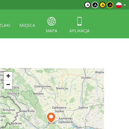
A
A
A
A
ZLAKI
MIEJSCA
MAPA
APLIKACJA
+
−