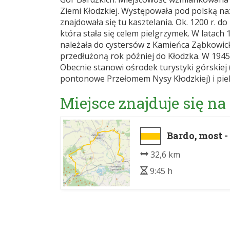
Ziemi Kłodzkiej. Występowała pod polską naz
znajdowała się tu kasztelania. Ok. 1200 r. 
która stała się celem pielgrzymek. W latach
należała do cystersów z Kamieńca Ząbkowick
przedłużoną rok później do Kłodzka. W 1945 
Obecnie stanowi ośrodek turystyki górskiej 
pontonowe Przełomem Nysy Kłodzkiej) i pie
Miejsce znajduje się na
Bardo, most 
32,6 km
9:45 h