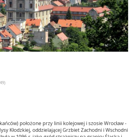
49)
ńców) położone przy linii kolejowej i szosie Wrocław -
ysy Kłodzkiej, oddzielającej Grzbiet Zachodni i Wschodni
a w 1096 r. jako gród strażniczy na granicy Śląska i