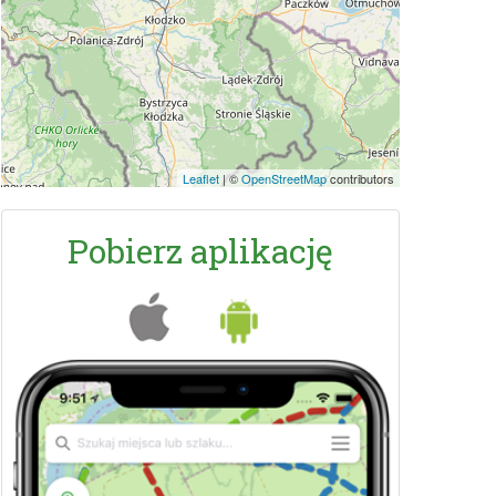
Leaflet
|
©
OpenStreetMap
contributors
Pobierz aplikację