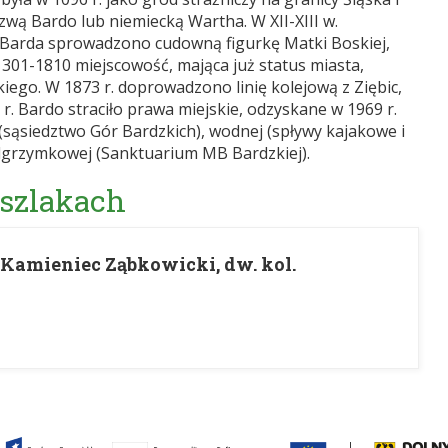
wą Bardo lub niemiecką Wartha. W XII-XIII w.
do Barda sprowadzono cudowną figurkę Matki Boskiej,
 1301-1810 miejscowość, mająca już status miasta,
iego. W 1873 r. doprowadzono linię kolejową z Ziębic,
r. Bardo straciło prawa miejskie, odzyskane w 1969 r.
(sąsiedztwo Gór Bardzkich), wodnej (spływy kajakowe i
lgrzymkowej (Sanktuarium MB Bardzkiej).
 szlakach
- Kamieniec Ząbkowicki, dw. kol.