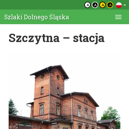
A
A
A
A
Szlaki Dolnego Śląska
Togg
navi
Szczytna – stacja