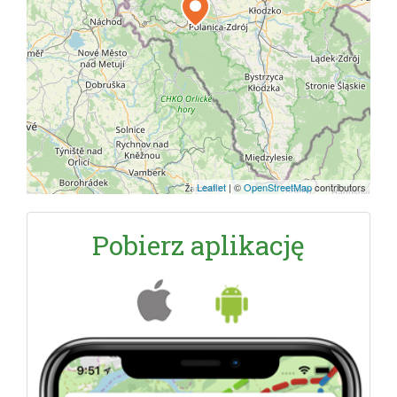
Leaflet
|
©
OpenStreetMap
contributors
Pobierz aplikację