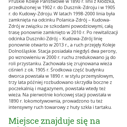
Pruskie Koleje Państwowe w 1890 r. linii z Kłodzka,
przedłużonej w 1902 r. do Dusznik-Zdroju i w 1905
r. do Kudowy-Zdroju. W latach 1998-2000 linia była
zamknięta na odcinku Polanica-Zdrój – Kudowa-
Zdrój w związku ze szkodami powodziowymi, całą
trasę ponownie zamknięto w 2010 r. Po rewitalizacji
odcinka Duszniki-Zdrój – Kudowa-Zdrój linię
ponownie otwarto w 2013 r., a ruch przejęły Koleje
Dolnośląskie. Stacja posiadała niegdyś dwa perony,
po wznowieniu w 2000 r. ruchu zredukowano ją do
roli przystanku. Zachowała się zrujnowana wieża
ciśnień z ok. 1905 r. Środkowa część budynku
dworca powstała w 1890 r. w stylu przemysłowym,
trzy lata później rozbudowano skrzydła boczne z
poczekalnią i magazynem, powstała wtedy też
wieża. Na pierwotnie końcowej stacji powstała w
1890 r. lokomotywownia, prowadzono tu też
intensywny ruch towarowy z huty szkła i tartaku.
Miejsce znajduje się na