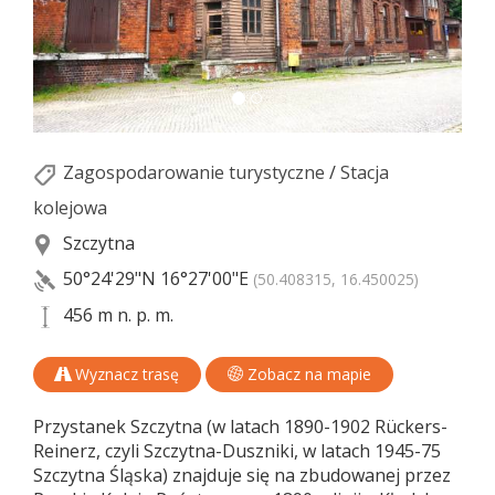
Zagospodarowanie turystyczne
/
Stacja
kolejowa
Szczytna
50°24'29"N
16°27'00"E
(50.408315, 16.450025)
456 m n. p. m.
Wyznacz trasę
Zobacz na mapie
Przystanek Szczytna (w latach 1890-1902 Rückers-
Reinerz, czyli Szczytna-Duszniki, w latach 1945-75
Szczytna Śląska) znajduje się na zbudowanej przez