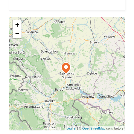
+
−
Leaflet
|
©
OpenStreetMap
contributors