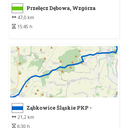
Przełęcz Dębowa, Wzgórza
Krzyżowe (granica znakowania)
47,0 km
- Przełęcz Srebrna
15:45 h
Ząbkowice Śląskie PKP -
Henryków, st. kol.
21,2 km
6:30 h