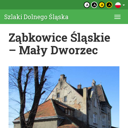
A
A
A
A
Szlaki Dolnego Śląska
Togg
navi
Ząbkowice Śląskie
– Mały Dworzec