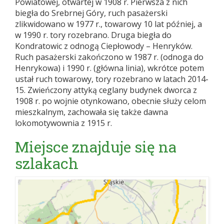
Powiatowej, otwartej w 1908 r. Pierwsza z nich
biegła do Srebrnej Góry, ruch pasażerski
zlikwidowano w 1977 r., towarowy 10 lat później, a
w 1990 r. tory rozebrano. Druga biegła do
Kondratowic z odnogą Ciepłowody – Henryków.
Ruch pasażerski zakończono w 1987 r. (odnoga do
Henrykowa) i 1990 r. (główna linia), wkrótce potem
ustał ruch towarowy, tory rozebrano w latach 2014-
15. Zwieńczony attyką ceglany budynek dworca z
1908 r. po wojnie otynkowano, obecnie służy celom
mieszkalnym, zachowała się także dawna
lokomotywownia z 1915 r.
Miejsce znajduje się na
szlakach