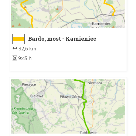
Bardo, most - Kamieniec
Ząbkowicki, dw. kol.
32,6 km
9:45 h