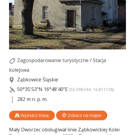
Zagospodarowanie turystyczne
/
Stacja
kolejowa
Ząbkowice Śląskie
50°35'53"N
16°48'40"E
(50.598244, 16.811126)
282 m n. p. m.
Wyznacz trasę
Zobacz na mapie
Mały Dworzec obsługiwał linie Ząbkowickiej Kolei