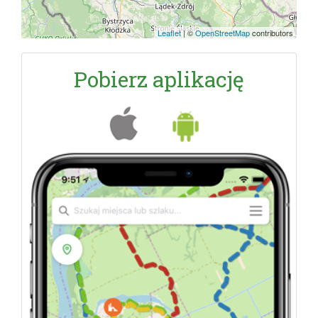
Leaflet
|
©
OpenStreetMap
contributors
Pobierz aplikację