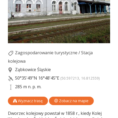
Zagospodarowanie turystyczne
/
Stacja
kolejowa
Ząbkowice Śląskie
50°35'49"N
16°48'45"E
(50.597213, 16.812559)
285 m n. p. m.
Wyznacz trasę
Zobacz na mapie
Dworzec kolejowy powstał w 1858 r., kiedy Kolej