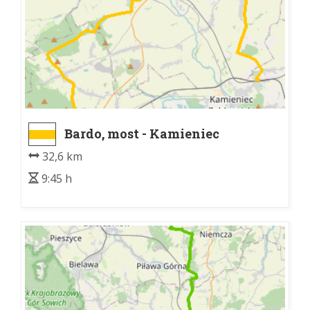
Bardo, most - Kamieniec
Ząbkowicki, dw. kol.
32,6 km
9:45 h