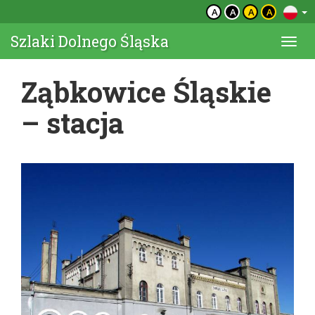
A
A
A
A
Szlaki Dolnego Śląska
Togg
navi
Ząbkowice Śląskie
– stacja