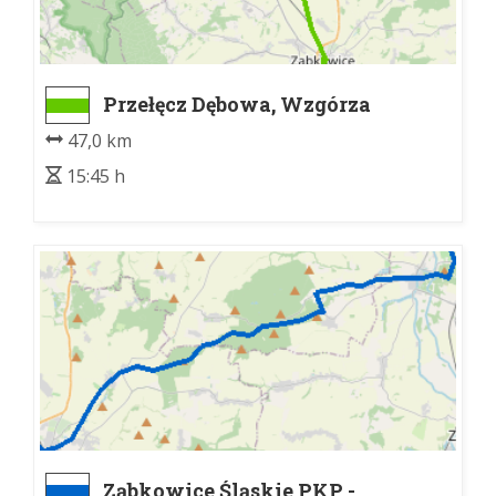
Przełęcz Dębowa, Wzgórza
Krzyżowe (granica znakowania)
47,0 km
- Przełęcz Srebrna
15:45 h
Ząbkowice Śląskie PKP -