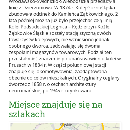
Wrocławsko-Świdnicko-Świebodzicka przedłużyła
linię z Dzierżoniowa. W 1874 r. Kolej Górnośląska
zbudowała odcinek do Kamieńca Ząbkowickiego, 2
lata później można już było przejechać całą linią
Kolei Podsudeckiej Legnica – Kędzierzyn-Koźle.
Ząbkowice Śląskie zostały stacją styczną dwóch
towarzystw kolejowych, nie wzniesiono jednak
osobnego dworca, zadowalając się dwoma
zespołami magazynów towarowych. Podział ten
przestał mieć znaczenie po upaństwowieniu kolei w
Prusach w 1884 r. W części południowej stacji
znajduje się lokomotywownia, zaadaptowana
obecnie do celów mieszkalnych. Oryginalny ceglany
dworzec z 1858 r. o cechach architektury
neoromańskiej po 1945 r. otynkowano.
Miejsce znajduje się na
szlakach