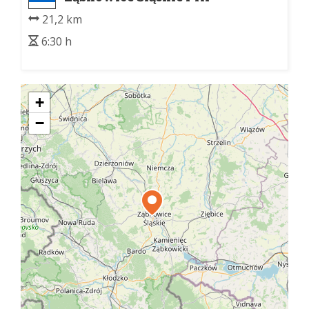
Henryków, st. kol.
21,2 km
6:30 h
+
−