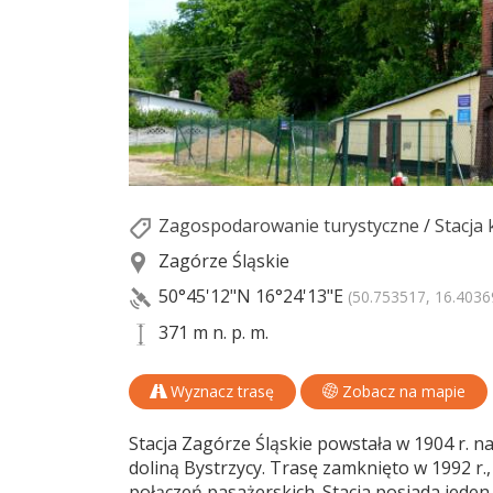
Zagospodarowanie turystyczne
/
Stacja
Zagórze Śląskie
50°45'12"N
16°24'13"E
(50.753517, 16.4036
371 m n. p. m.
Wyznacz trasę
Zobacz na mapie
Stacja Zagórze Śląskie powstała w 1904 r. na
doliną Bystrzycy. Trasę zamknięto w 1992 r
połączeń pasażerskich. Stacja posiada jeden