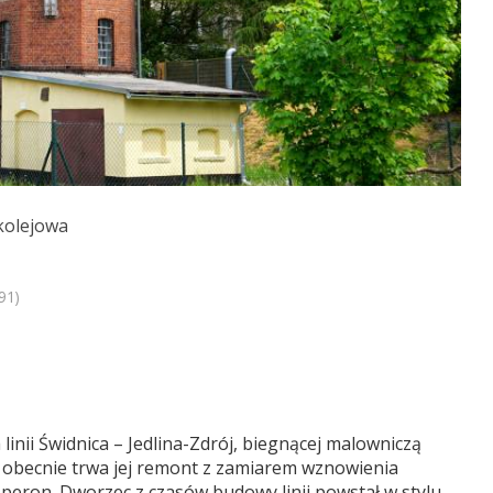
 kolejowa
91)
 linii Świdnica – Jedlina-Zdrój, biegnącej malowniczą
., obecnie trwa jej remont z zamiarem wznowienia
 peron. Dworzec z czasów budowy linii powstał w stylu