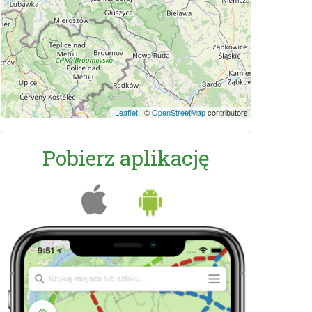
Leaflet
|
©
OpenStreetMap
contributors
Pobierz aplikację