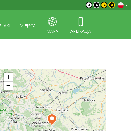
A
A
A
A
ZLAKI
MIEJSCA
MAPA
APLIKACJA
+
−