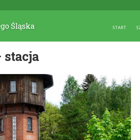
ego Śląska
START
S
 stacja