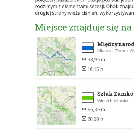
rodzimym z elementami secesji. Obok znajdu
drugiej strony wieża ciśnień, wykorzystywan
Miejsce znajduje się na
Międzynarod
Mianka - Zamek G
38,9 km
16:15 h
Szlak Zamkó
Wierzchosławice 
56,3 km
20:00 h