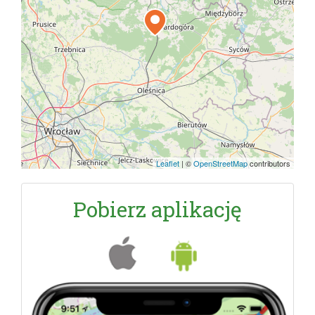
Leaflet
|
©
OpenStreetMap
contributors
Pobierz aplikację