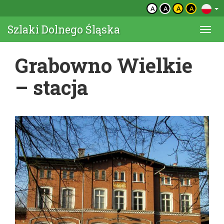
A
A
A
A
Szlaki Dolnego Śląska
Togg
navi
Grabowno Wielkie
– stacja