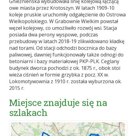
Gnieźnieńska wybudowała linię kolejową łączącą
owe miasta przez Krotoszyn. W latach 1909-10
koleje pruskie uruchomiły odgałęzienie do Ostrowa
Wielkopolskiego. W Grabownie Wielkim powstał
węzeł kolejowy, co umożliwiło rozwój wsi. Stacja
posiada dwa perony wyspowe, podczas
przebudowy w latach 2018-19 zlikwidowano kładkę
nad torami. Od stacji odchodzi bocznica do bazy
paliwowej, dawniej funkcjonowały także odnogi do
betoniarni i bazy materiałowej PKP-PLK. Ceglany
budynek dworca pochodzi z ok. 1875 r., obok stoi
wieża ciśnień w formie grzybka z pocz. XX w.
Lokomotywownia z 1910 r. została wyburzona ok.
2015 r.
Miejsce znajduje się na
szlakach