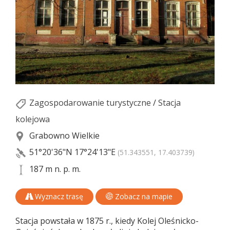
Zagospodarowanie turystyczne
/
Stacja
kolejowa
Grabowno Wielkie
51°20'36"N
17°24'13"E
(51.343551, 17.403739)
187 m n. p. m.
Wyznacz trasę
Zobacz na mapie
Stacja powstała w 1875 r., kiedy Kolej Oleśnicko-