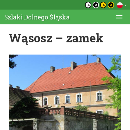
A
A
A
A
Szlaki Dolnego Śląska
Togg
navi
Wąsosz – zamek