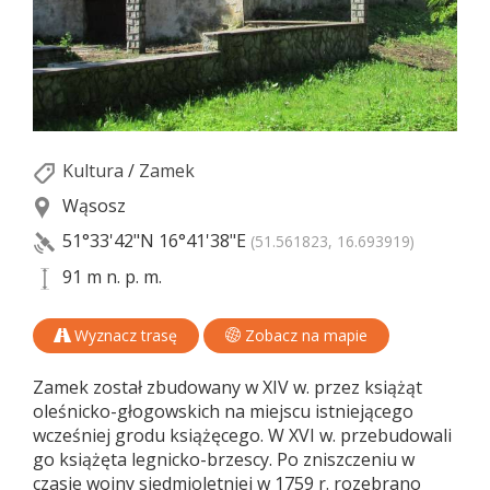
Kultura
/
Zamek
Wąsosz
51°33'42"N
16°41'38"E
(51.561823, 16.693919)
91 m n. p. m.
Wyznacz trasę
Zobacz na mapie
Zamek został zbudowany w XIV w. przez książąt
oleśnicko-głogowskich na miejscu istniejącego
wcześniej grodu książęcego. W XVI w. przebudowali
go książęta legnicko-brzescy. Po zniszczeniu w
czasie wojny siedmioletniej w 1759 r. rozebrano