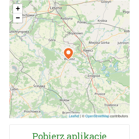
+
−
Leaflet
|
©
OpenStreetMap
contributors
Pobierz aplikację