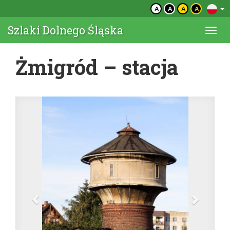
A
A
A
A
Szlaki Dolnego Śląska
Togg
navi
Żmigród – stacja