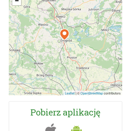
−
Leaflet
|
©
OpenStreetMap
contributors
Pobierz aplikację