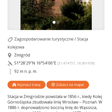
Zagospodarowanie turystyczne
/
Stacja
kolejowa
Żmigród
51°28'29"N
16°54'06"E
(51.474757, 16.901939)
92 m n. p. m.
Wyznacz trasę
Zobacz na mapie
Stacja w Żmigrodzie powstała w 1856 r., kiedy Kolej
Górnośląska zbudowała linię Wrocław – Poznań. W
1886 r. doprowadzono boczną linię do Wąsosza,