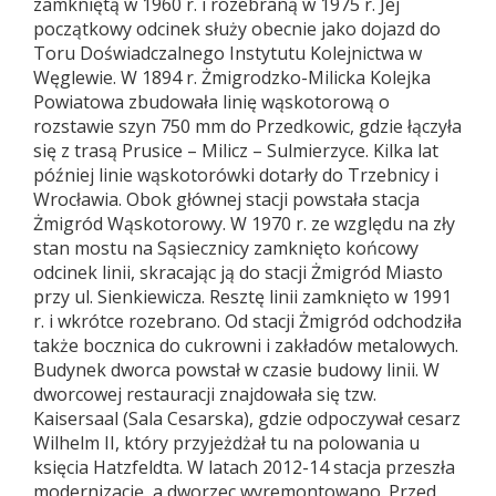
zamkniętą w 1960 r. i rozebraną w 1975 r. Jej
początkowy odcinek służy obecnie jako dojazd do
Toru Doświadczalnego Instytutu Kolejnictwa w
Węglewie. W 1894 r. Żmigrodzko-Milicka Kolejka
Powiatowa zbudowała linię wąskotorową o
rozstawie szyn 750 mm do Przedkowic, gdzie łączyła
się z trasą Prusice – Milicz – Sulmierzyce. Kilka lat
później linie wąskotorówki dotarły do Trzebnicy i
Wrocławia. Obok głównej stacji powstała stacja
Żmigród Wąskotorowy. W 1970 r. ze względu na zły
stan mostu na Sąsiecznicy zamknięto końcowy
odcinek linii, skracając ją do stacji Żmigród Miasto
przy ul. Sienkiewicza. Resztę linii zamknięto w 1991
r. i wkrótce rozebrano. Od stacji Żmigród odchodziła
także bocznica do cukrowni i zakładów metalowych.
Budynek dworca powstał w czasie budowy linii. W
dworcowej restauracji znajdowała się tzw.
Kaisersaal (Sala Cesarska), gdzie odpoczywał cesarz
Wilhelm II, który przyjeżdżał tu na polowania u
księcia Hatzfeldta. W latach 2012-14 stacja przeszła
modernizację, a dworzec wyremontowano. Przed