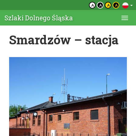
A
A
A
A
Szlaki Dolnego Śląska
Togg
navi
Smardzów – stacja