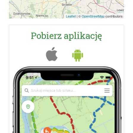
Leaflet
|
©
OpenStreetMap
contributors
Pobierz aplikację