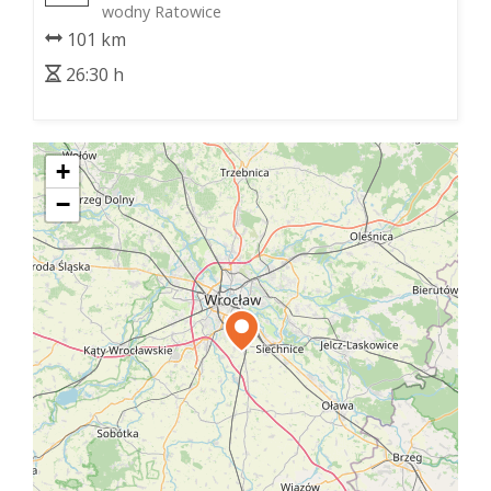
wodny Ratowice
101 km
26:30 h
+
−