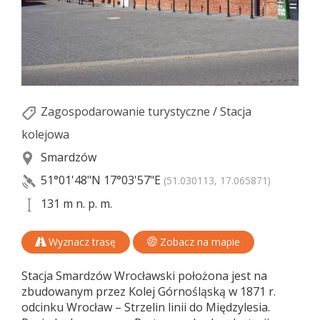
Zagospodarowanie turystyczne
/
Stacja
kolejowa
Smardzów
51°01'48"N
17°03'57"E
(51.030113, 17.065871)
131 m n. p. m.
Wyznacz trasę
Zobacz na mapie
Stacja Smardzów Wrocławski położona jest na
zbudowanym przez Kolej Górnośląską w 1871 r.
odcinku Wrocław – Strzelin linii do Międzylesia.