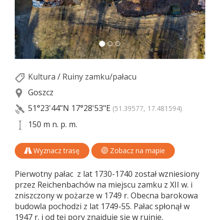
Kultura
/
Ruiny zamku/pałacu
Goszcz
51°23'44"N
17°28'53"E
(51.39577, 17.481594)
150 m n. p. m.
Wyznacz trasę
Zobacz na mapie
Pierwotny pałac z lat 1730-1740 został wzniesiony
przez Reichenbachów na miejscu zamku z XII w. i
zniszczony w pożarze w 1749 r. Obecna barokowa
budowla pochodzi z lat 1749-55. Pałac spłonął w
1947 r. i od tej pory znajduje się w ruinie.