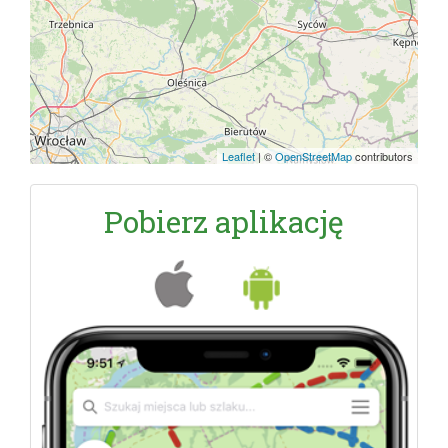
Leaflet
|
©
OpenStreetMap
contributors
Pobierz aplikację