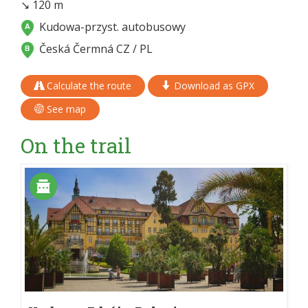
↘ 120 m
Kudowa-przyst. autobusowy
Česká Čermná CZ / PL
Calculate the route
Download as GPX
See map
On the trail