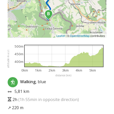
Leaflet
|
©
OpenStreetMap
contributors
500m
altitude m a.s.l.
450m
400m
0km
1km
2km
3km
4km
5km
distance (km)
Walking
, blue
5,81 km
2h
(1h 55min in opposite direction)
↗ 220 m