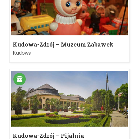
Kudowa-Zdrój – Muzeum Zabawek
Bajka
Kudowa
Kudowa-Zdrój – Pijalnia