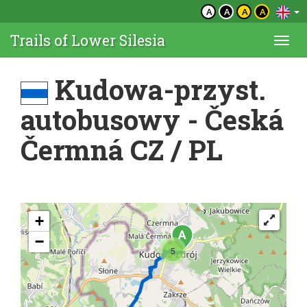
A
A
A
A
Trails of Lower Silesia
Togg
navi
Kudowa-przyst.
autobusowy - Česká
Čermná CZ / PL
+
−
5