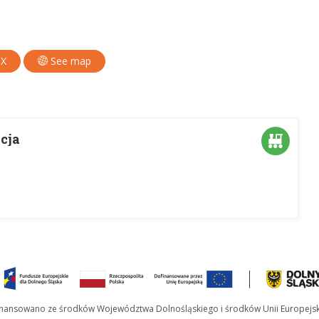
PX
See map
acja
inansowano ze środków Województwa Dolnośląskiego i środków Unii Europejsk