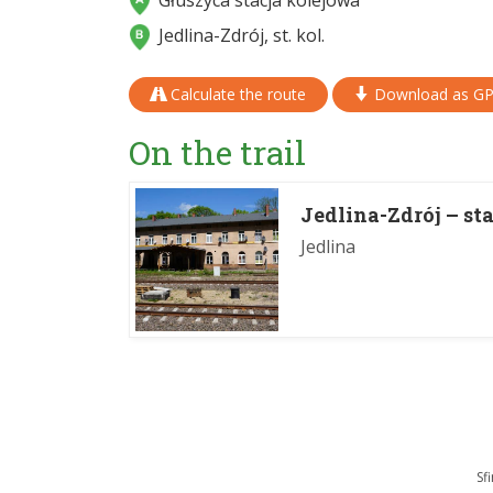
Głuszyca stacja kolejowa
Jedlina-Zdrój, st. kol.
Calculate the route
Download as G
On the trail
Jedlina-Zdrój – st
Jedlina
Sf