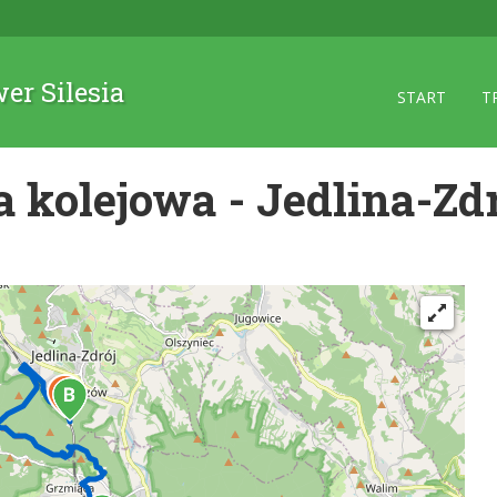
wer Silesia
START
T
 kolejowa - Jedlina-Zdró