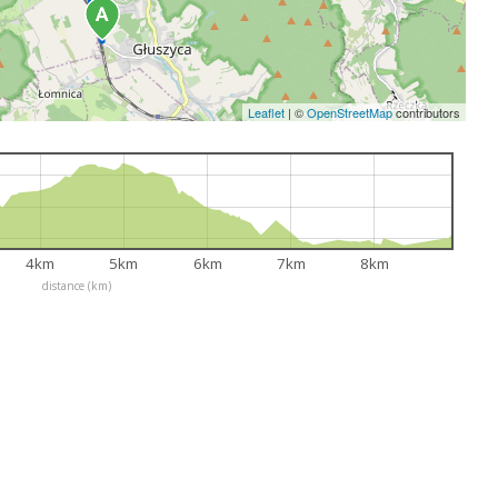
Leaflet
|
©
OpenStreetMap
contributors
4km
5km
6km
7km
8km
distance (km)