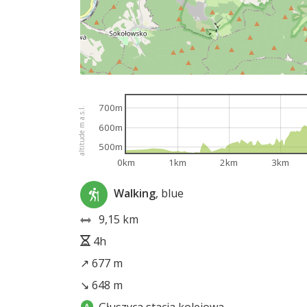
700m
altitude m a.s.l.
600m
500m
0km
1km
2km
3km
Walking
, blue
9,15 km
4h
↗ 677 m
↘ 648 m