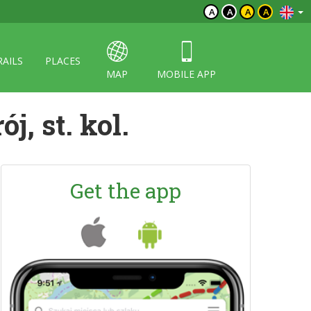
A
A
A
A
RAILS
PLACES
MAP
MOBILE APP
j, st. kol.
Get the app