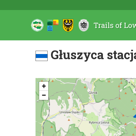
Trails of Lo
Głuszyca stacja
+
−