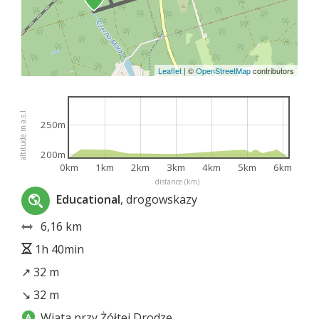
Leaflet
|
©
OpenStreetMap
contributors
altitude m a.s.l.
250m
200m
0km
1km
2km
3km
4km
5km
6km
distance (km)
Educational
, drogowskazy
6,16 km
1h 40min
↗ 32 m
↘ 32 m
Wiata przy Żółtej Drodze