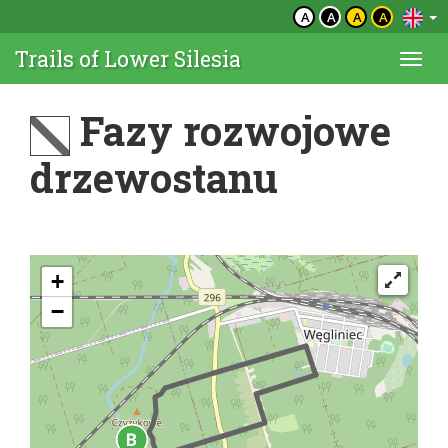
A
A
A
A
Trails of Lower Silesia
Togg
navi
Fazy rozwojowe
drzewostanu
+
−