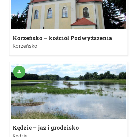
Korzeńsko – kościół Podwyższenia
Krzyża Św.
Korzeńsko
Kędzie – jaz i grodzisko
Kędzie