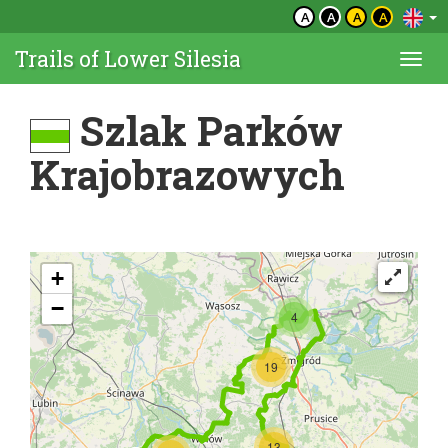
A
A
A
A
Trails of Lower Silesia
Togg
navi
Szlak Parków
Krajobrazowych
+
−
4
19
13