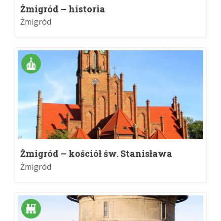
Żmigród – historia
Żmigród
Żmigród – kościół św. Stanisława
Kostki
Żmigród