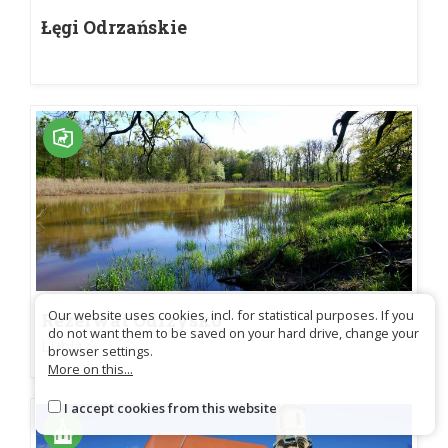
Łęgi Odrzańskie
Our website uses cookies, incl. for statistical purposes. If you
Rezerwat Odrzysko
do not want them to be saved on your hard drive, change your
Lubiąż
browser settings.
More on this...
I accept cookies from this website