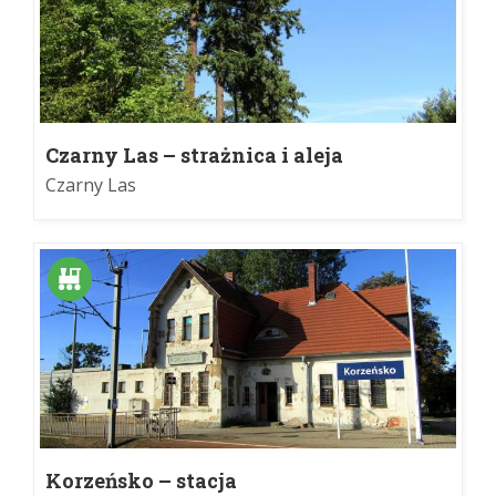
Czarny Las – strażnica i aleja
daglezjowa
Czarny Las
Korzeńsko – stacja