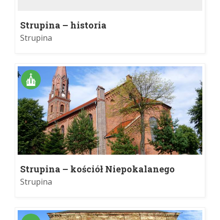
Strupina – historia
Strupina
Strupina – kościół Niepokalanego
Serca NMP
Strupina