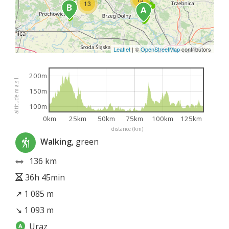
13
Leaflet
|
©
OpenStreetMap
contributors
200m
altitude m a.s.l.
150m
100m
0km
25km
50km
75km
100km
125km
distance (km)
Walking
, green
136 km
36h 45min
↗ 1 085 m
↘ 1 093 m
Uraz