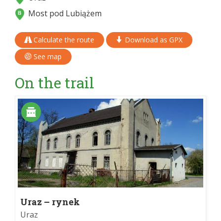
Most pod Lubiążem
Calculate the route
Download as GPX
See map
On the trail
Uraz – rynek
Uraz