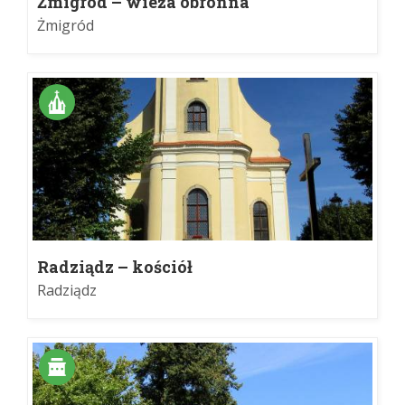
Żmigród – wieża obronna
Żmigród
Radziądz – kościół
Radziądz