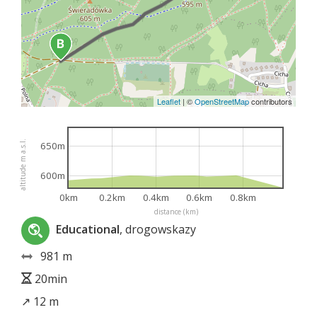
Leaflet
|
©
OpenStreetMap
contributors
altitude m a.s.l.
650m
600m
0km
0.2km
0.4km
0.6km
0.8km
distance (km)
Educational
, drogowskazy
981 m
20min
↗ 12 m