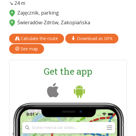
↘ 24 m
Zajęcznik, parking
Świeradów-Zdrów, Zakopiańska
Calculate the route
Download as GPX
See map
Get the app