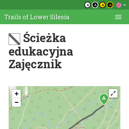
A
A
A
A
Trails of Lower Silesia
Togg
navi
Ścieżka
edukacyjna
Zajęcznik
+
−