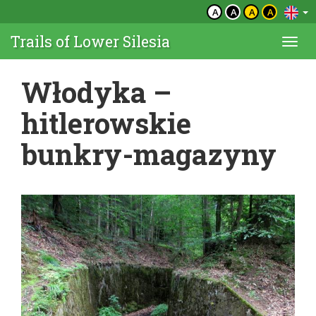
A
A
A
A
Trails of Lower Silesia
Togg
navi
Włodyka –
hitlerowskie
bunkry-magazyny