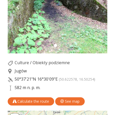
Culture
/
Obiekty podziemne
Jugów
50°37'21"N
16°30'09"E
(50.622578, 16.50254)
582 m n. p. m.
Calculate the route
See map