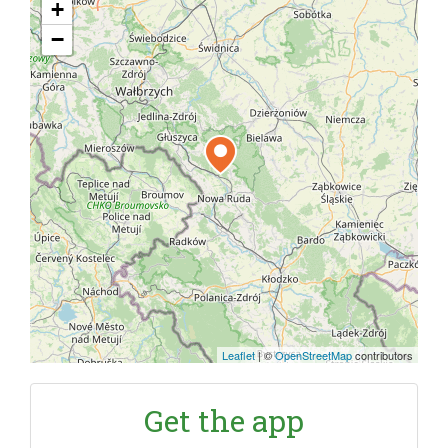
+
−
Leaflet
|
©
OpenStreetMap
contributors
Get the app