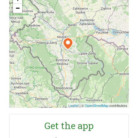
−
Leaflet
|
©
OpenStreetMap
contributors
Get the app