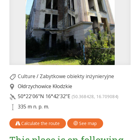
Culture
/
Zabytkowe obiekty inżynieryjne
Ołdrzychowice Kłodzkie
50°22'06"N
16°42'32"E
(50.368428, 16.709084)
335 m n. p. m.
Calculate the route
See map
This place is on following