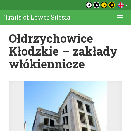
A
A
A
A
Trails of Lower Silesia
Togg
navi
Ołdrzychowice
Kłodzkie – zakłady
włókiennicze