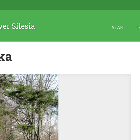
wer Silesia
START
T
ka