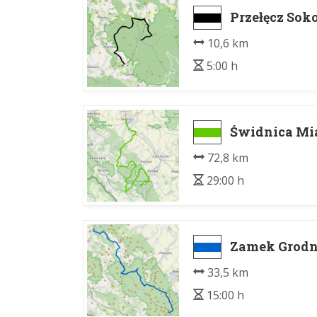
Przełęcz So
10,6 km
5:00 h
Świdnica Mia
72,8 km
29:00 h
Zamek Grodno
33,5 km
15:00 h