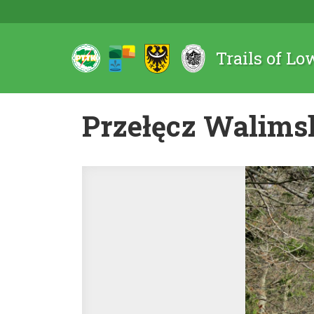
Trails of Lo
Przełęcz Walims