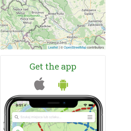
Leaflet
|
©
OpenStreetMap
contributors
Get the app