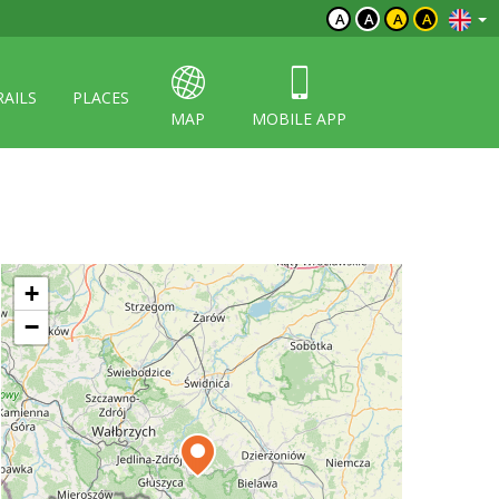
A
A
A
A
RAILS
PLACES
MAP
MOBILE APP
+
−