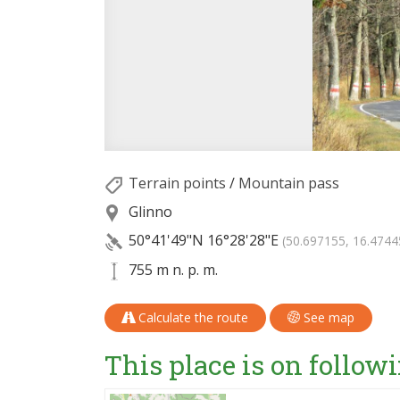
Terrain points
/
Mountain pass
Glinno
50°41'49"N
16°28'28"E
(50.697155, 16.4744
755 m n. p. m.
Calculate the route
See map
This place is on followi