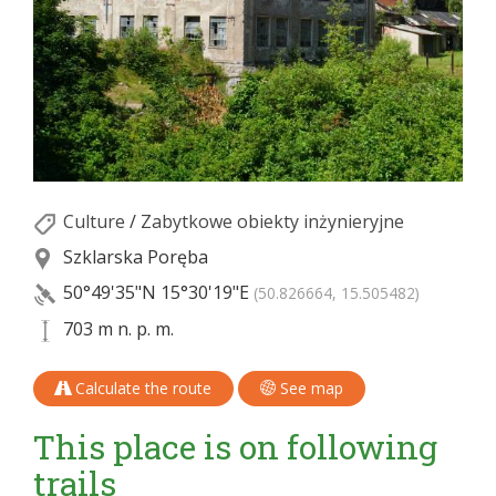
Culture
/
Zabytkowe obiekty inżynieryjne
Szklarska Poręba
50°49'35"N
15°30'19"E
(50.826664, 15.505482)
703 m n. p. m.
Calculate the route
See map
This place is on following
trails