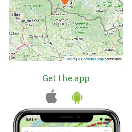
Leaflet
|
©
OpenStreetMap
contributors
Get the app