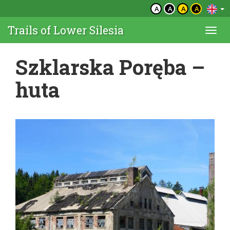
A
A
A
A
Trails of Lower Silesia
Togg
navi
Szklarska Poręba –
huta