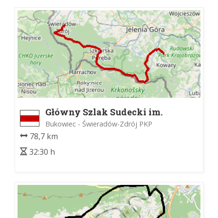
Główny Szlak Sudecki im.
Mieczysława Orłowicza
Bukowiec - Świeradów-Zdrój PKP
78,7 km
32:30 h