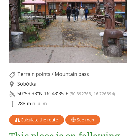
Terrain points
/
Mountain pass
Sobótka
50°53'33"N
16°43'35"E
(50.892768, 16.726394)
288 m n. p. m.
Calculate the route
See map
This place is on following