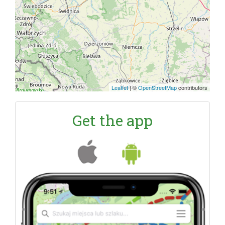
Leaflet
|
©
OpenStreetMap
contributors
Get the app