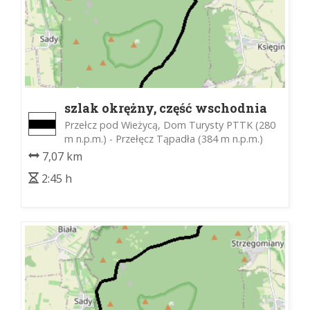
szlak okrężny, część wschodnia
Przełcz pod Wieżycą, Dom Turysty PTTK (280
m n.p.m.) - Przełęcz Tąpadła (384 m n.p.m.)
7,07 km
2:45 h