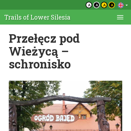
A
A
A
A
Trails of Lower Silesia
Togg
navi
Przełęcz pod
Wieżycą –
schronisko