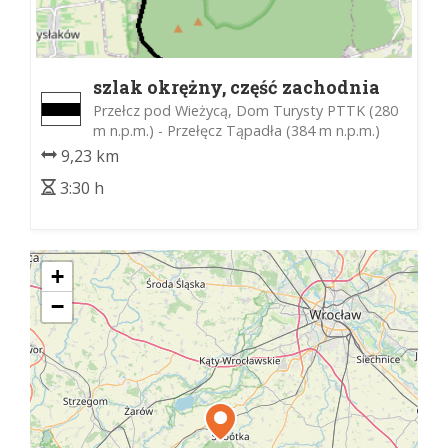
szlak okrężny, część zachodnia
Przełcz pod Wieżycą, Dom Turysty PTTK (280
m n.p.m.) - Przełęcz Tąpadła (384 m n.p.m.)
9,23 km
3:30 h
+
−