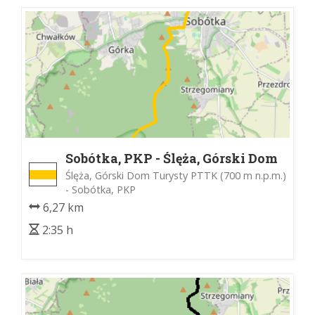
Sobótka, PKP - Ślęża, Górski Dom
Turystu PTTK
Ślęża, Górski Dom Turysty PTTK (700 m n.p.m.)
- Sobótka, PKP
6,27 km
2:35 h