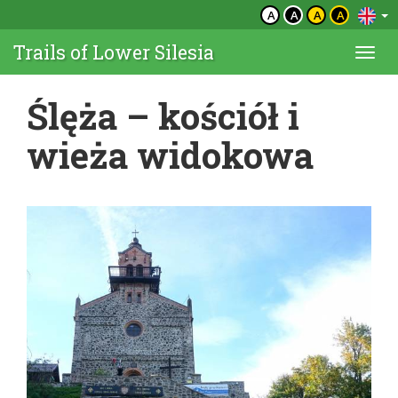
A
A
A
A
Trails of Lower Silesia
Togg
navi
Ślęża – kościół i
wieża widokowa