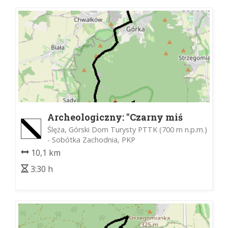
Archeologiczny: "Czarny miś
ślężański"
Ślęża, Górski Dom Turysty PTTK (700 m n.p.m.)
- Sobótka Zachodnia, PKP
10,1 km
3:30 h