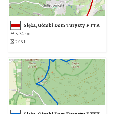
Ślęża, Górski Dom Turysty PTTK
(700 m n.p.m.) - Przełęcz Słupicka
5,74 km
(320 m n.p.m.)
2:05 h
Ślęża, Górski Dom Turysty PTTK