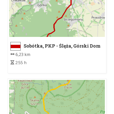
Sobótka, PKP - Ślęża, Górski Dom
Turysty PTTK (700 m n.p.m.)
6,23 km
2:55 h