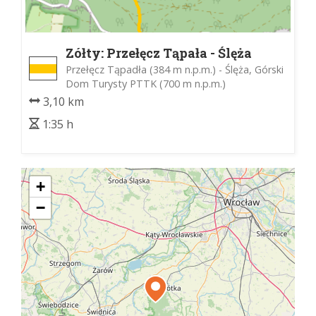
Zółty: Przełęcz Tąpała - Ślęża
Przełęcz Tąpadła (384 m n.p.m.) - Ślęża, Górski
Dom Turysty PTTK (700 m n.p.m.)
3,10 km
1:35 h
+
−