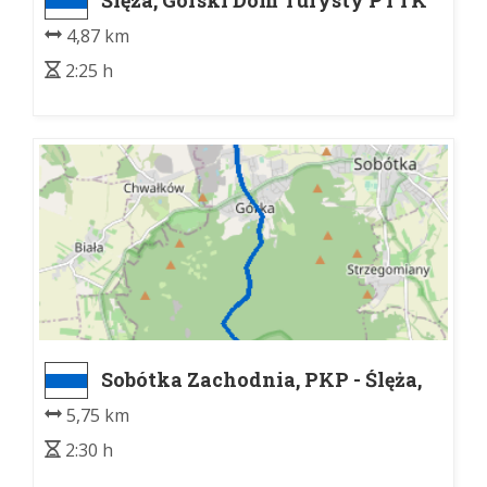
(700 m n.p.m.) - Przełęcz Tąpadła
4,87 km
(384 m n.p.m.)
2:25 h
Sobótka Zachodnia, PKP - Ślęża,
Górski Dom Turysty PTTK (700 m
5,75 km
n.p.m.)
2:30 h