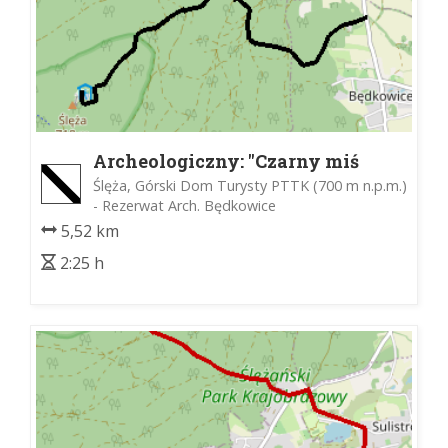
Archeologiczny: "Czarny miś
ślężański"
Ślęża, Górski Dom Turysty PTTK (700 m n.p.m.)
- Rezerwat Arch. Będkowice
5,52 km
2:25 h