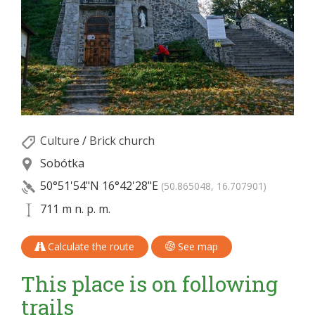
Culture
/
Brick church
Sobótka
50°51'54"N
16°42'28"E
(50.865048, 16.707901)
711 m n. p. m.
Calculate the route
See map
This place is on following
trails