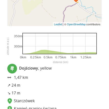
Leaflet
|
©
OpenStreetMap
contributors
350m
altitude m a.s.l.
300m
0km
0.25km
0.5km
0.75km
1km
1.25km
distance (km)
Dojściowy
, yellow
1,47 km
↗ 24 m
↘ 17 m
Starczówek
Kamień granicy św.Jana