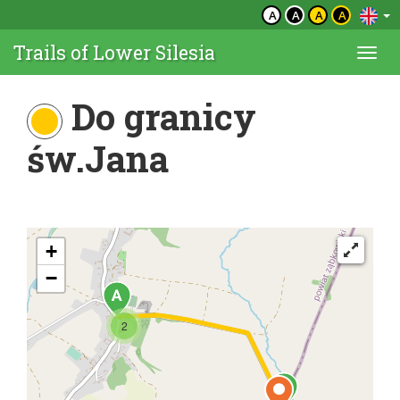
A
A
A
A
Trails of Lower Silesia
Togg
navi
Do granicy
św.Jana
+
−
2