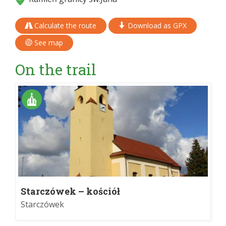
Calculate the route
Download as GPX
See map
On the trail
Starczówek – kościół
Starczówek