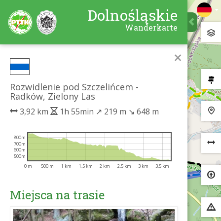
Dolnośląskie
Wanderkarte
×
Rozwidlenie pod Szczelińcem -
Radków, Zielony Las
3,92 km
1h 55min
↗
219 m
↘
648 m
800m
700m
600m
500m
0 m
500 m
1 km
1,5 km
2 km
2,5 km
3 km
3,5 km
Miejsca na trasie