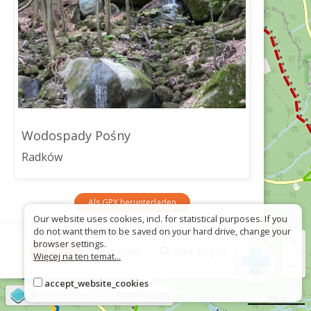
Wodospady Pośny
Radków
Als GPX herunterladen
Our website uses cookies, incl. for statistical purposes. If you
do not want them to be saved on your hard drive, change your
+
browser settings.
Mehr
Umdrehen
Alles zeigen
Więcej na ten temat...
−
accept_website_cookies
©
OpenStreetMap
contributors
500 m