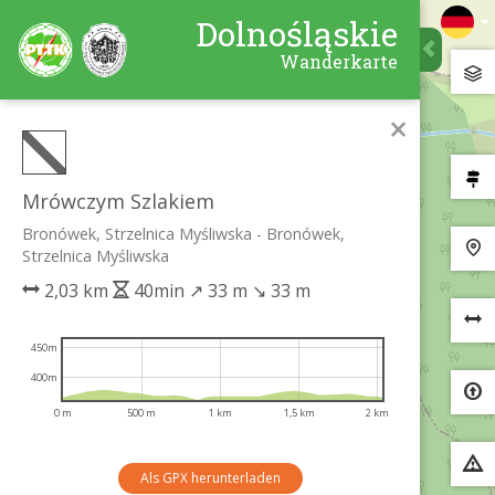
Dolnośląskie
Wanderkarte
×
Mrówczym Szlakiem
Bronówek, Strzelnica Myśliwska - Bronówek,
Strzelnica Myśliwska
2,03 km
40min
↗
33 m
↘
33 m
450m
400m
0 m
500 m
1 km
1,5 km
2 km
Als GPX herunterladen