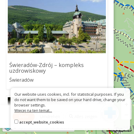
Świeradów-Zdrój – kompleks
uzdrowiskowy
Świeradów
Our website uses cookies, incl. for statistical purposes. If you
do not want them to be saved on your hard drive, change your
+
browser settings.
Więcej na ten temat...
−
Mehr
Umdrehen
Alles zeigen
accept_website_cookies
©
OpenStreetMap
contributors
2 km