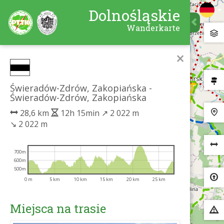
Dolnośląskie
Wanderkarte
×
Świeradów-Zdrów, Zakopiańska -
Świeradów-Zdrów, Zakopiańska
28,6 km
12h 15min
↗
2 022 m
↘
2 022 m
700m
600m
500m
0 m
5 km
10 km
15 km
20 km
25 km
Miejsca na trasie