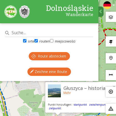
Dolnośląskie
Wanderkarte
orte
routen
miejscowości
Route abstecken
Zeichne eine Route
×
Głuszyca – historia
Mehr
Punkt hinzufügen:
startpunkt
zwischenpunkt
zielpunkt